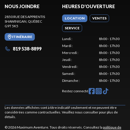
NOUS JOINDRE
HEURES D'OUVERTURE
2850 RUE DES APPRENTIS
LOCATION
VENTES
SHAWINIGAN
, QUÉBEC
G9T 5K5
SERVICE
ITINÉRAIRE
Lundi
:
8h00 - 17h30
Mardi
:
8h00 - 17h30
819 538-8899
Mercredi
:
8h00 - 17h30
Jeudi
:
8h00 - 17h30
Vendredi
:
8h00 - 17h30
Samedi
:
8h00 - 17h30
Dimanche
:
8h00 - 17h30
Restez connecté
Les données affichées sont à titre indicatif seulement et ne peuvent être
considérées comme contractuelles. Veuillez nous consulter pour plus de
détails.
© 2026 Maximum Aventure. Tous droits réservés. Consultez la
politique de