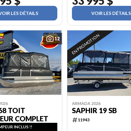
95 $
33 995 $
VOIR LES DÉTAILS
VOIR LES DÉTAILS
EN PROMOTION
12
2026
ARMADA 2026
68 TOIT
SAPHIR 19 SB
EUR COMPLET
11943
PEUR INCLUS !!