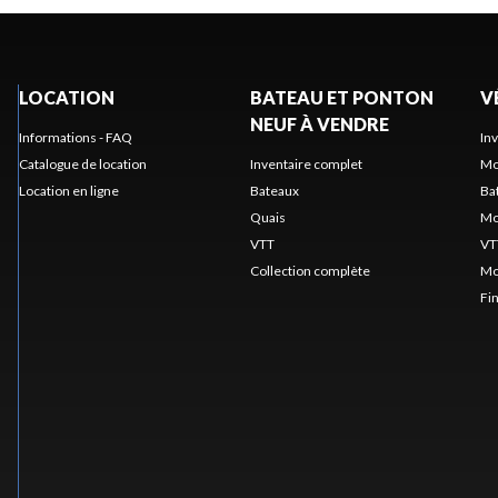
LOCATION
BATEAU ET PONTON
V
NEUF À VENDRE
Informations - FAQ
In
Catalogue de location
Inventaire complet
Mo
Location en ligne
Bateaux
Ba
Quais
Mo
VTT
VT
Collection complète
Mo
Fi