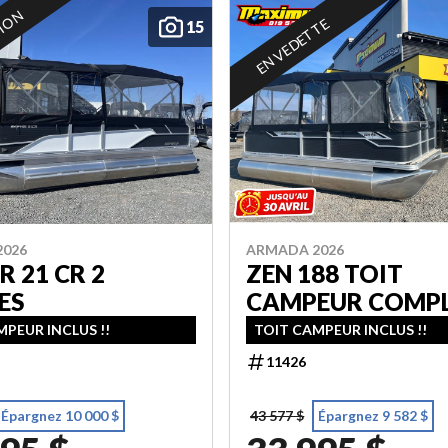
TION
EN VEDETTE
15
2026
ARMADA 2026
R 21 CR 2
ZEN 188 TOIT
ES
CAMPEUR COMP
PEUR INCLUS !!
TOIT CAMPEUR INCLUS !!
11426
Épargnez 10 000 $
43 577 $
Épargnez 9 582 $