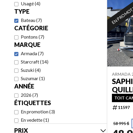
Usagé
(
4
)
EN PROMO
TYPE
Bateau
(
7
)
CATÉGORIE
Pontons
(
7
)
MARQUE
Armada
(
7
)
Starcraft
(
14
)
Suzuki
(
4
)
ARMADA 
Suzumar
(
1
)
SAPHI
ANNÉE
QUILL
2026
(
7
)
TOIT CAM
ÉTIQUETTES
11597
En promotion
(
3
)
En vedette
(
1
)
58 995 $
PRIX