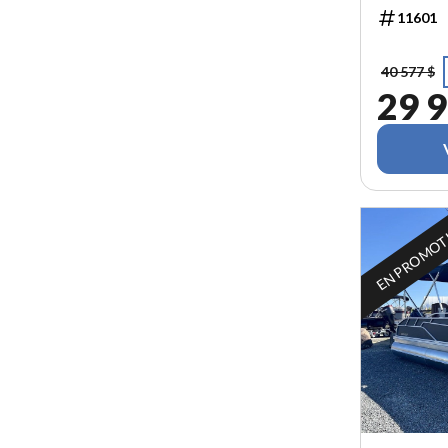
11601
40 577 $
29 9
EN PROMO