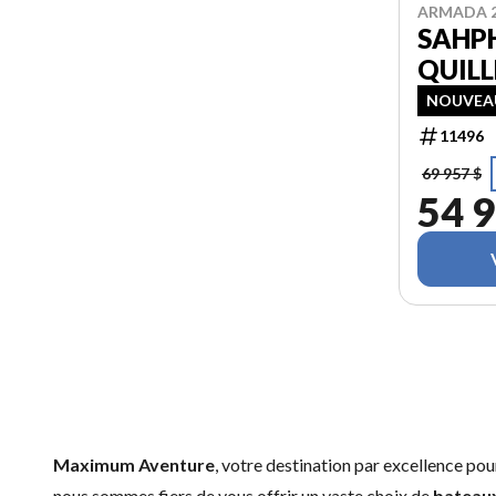
ARMADA 
SAHPH
QUILL
NOUVEAU
11496
69 957 $
54 9
Maximum Aventure
, votre destination par excellence po
nous sommes fiers de vous offrir un vaste choix de
bateaux