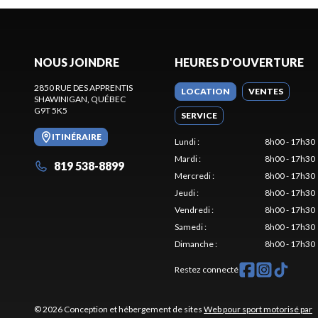
NOUS JOINDRE
HEURES D'OUVERTURE
2850 RUE DES APPRENTIS
LOCATION
VENTES
SHAWINIGAN
, QUÉBEC
G9T 5K5
SERVICE
ITINÉRAIRE
Lundi
:
8h00 - 17h30
Mardi
:
8h00 - 17h30
819 538-8899
Mercredi
:
8h00 - 17h30
Jeudi
:
8h00 - 17h30
Vendredi
:
8h00 - 17h30
Samedi
:
8h00 - 17h30
Dimanche
:
8h00 - 17h30
Restez connecté
© 2026 Conception et hébergement de sites
Web pour sport motorisé par