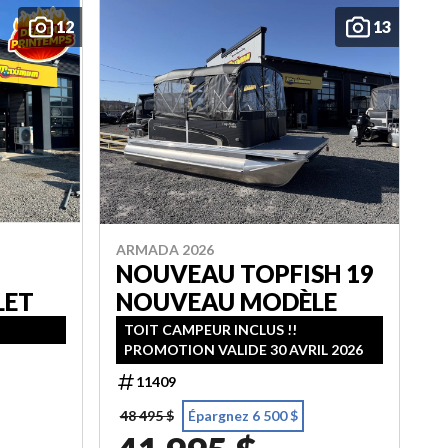
12
13
ARMADA 2026
NOUVEAU TOPFISH 19
LET
NOUVEAU MODÈLE
TOIT CAMPEUR INCLUS !!
PROMOTION VALIDE 30 AVRIL 2026
11409
48 495 $
Épargnez 6 500 $