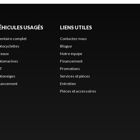
ÉHICULES USAGÉS
LIENS UTILES
ventaire complet
Contactez-nous
tocyclettes
Blogue
teaux
Notre équipe
tomarines
Financement
T
Promotions
toneiges
Services et pièces
nancement
Entretien
Pièces et accessoires