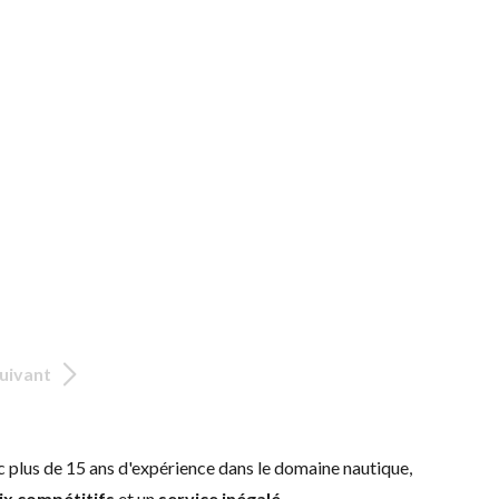
uivant
c plus de 15 ans d'expérience dans le domaine nautique,
ix compétitifs
et un
service inégalé
.