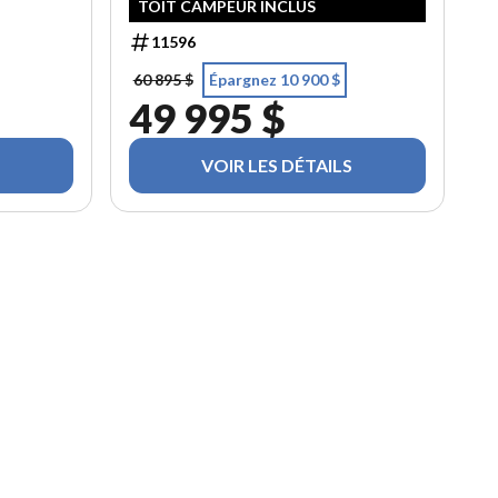
TOIT CAMPEUR INCLUS
11596
60 895 $
Épargnez 10 900 $
49 995 $
VOIR LES DÉTAILS