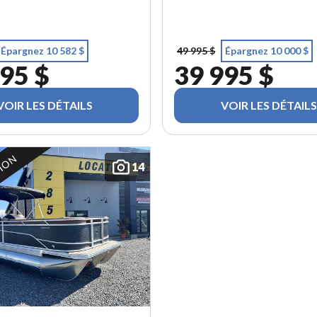
Épargnez 10 582 $
49 995 $
Épargnez 10 000 $
95 $
39 995 $
VOIR LES DÉTAILS
VOIR LES DÉTAILS
TION
14