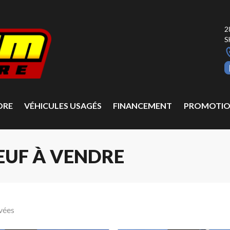
2
S
DRE
VÉHICULES USAGÉS
FINANCEMENT
PROMOTIO
EUF À VENDRE
vées