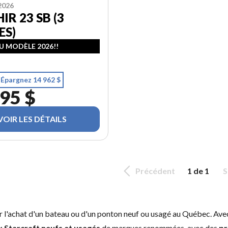
2026
IR 23 SB (3
ES)
 MODÈLE 2026!!
Épargnez 14 962 $
95 $
VOIR LES DÉTAILS
Précédent
1 de 1
S
ur l'achat d'un bateau ou d'un ponton neuf ou usagé au Québec. Ave
 Starcraft neufs et usagés
de marques renommées, avec des
pr