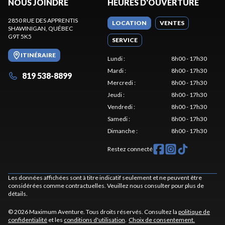
NOUS JOINDRE
HEURES D'OUVERTURE
2850 RUE DES APPRENTIS
LOCATION
VENTES
SHAWINIGAN
, QUÉBEC
G9T 5K5
SERVICE
ITINÉRAIRE
Lundi
:
8h00 - 17h30
Mardi
:
8h00 - 17h30
819 538-8899
Mercredi
:
8h00 - 17h30
Jeudi
:
8h00 - 17h30
Vendredi
:
8h00 - 17h30
Samedi
:
8h00 - 17h30
Dimanche
:
8h00 - 17h30
Restez connecté
Les données affichées sont à titre indicatif seulement et ne peuvent être
considérées comme contractuelles. Veuillez nous consulter pour plus de
détails.
© 2026 Maximum Aventure. Tous droits réservés. Consultez la
politique de
confidentialité
et les
conditions d'utilisation
.
Choix de consentement.