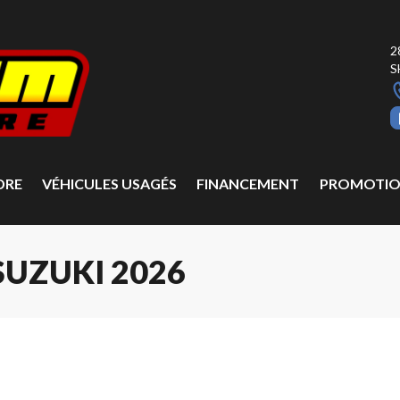
2
S
DRE
VÉHICULES USAGÉS
FINANCEMENT
PROMOTIO
UZUKI 2026