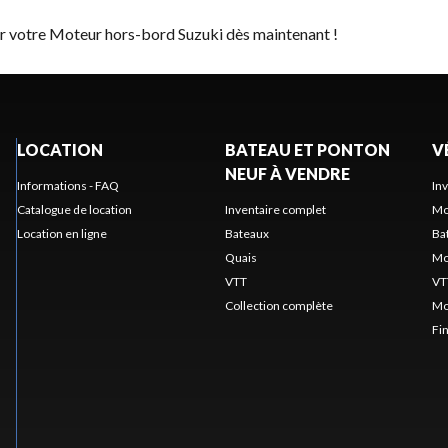
er votre Moteur hors-bord Suzuki dès maintenant !
LOCATION
BATEAU ET PONTON
V
NEUF À VENDRE
Informations - FAQ
In
Catalogue de location
Inventaire complet
Mo
Location en ligne
Bateaux
Ba
Quais
Mo
VTT
VT
Collection complète
Mo
Fi