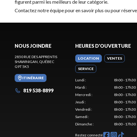
figurent parmi les meilleurs de leur catégorie.
Contactez notre équipe
pour en savoir plus ou pour réserv
NOUS JOINDRE
HEURES D'OUVERTURE
2850 RUE DES APPRENTIS
LOCATION
VENTES
SHAWINIGAN
, QUÉBEC
G9T 5K5
SERVICE
ITINÉRAIRE
Lundi
:
8h00 - 17h30
Mardi
:
8h00 - 17h30
819 538-8899
Mercredi
:
8h00 - 17h30
Jeudi
:
8h00 - 17h30
Vendredi
:
8h00 - 17h30
Samedi
:
8h00 - 17h30
Dimanche
:
8h00 - 17h30
Restez connecté