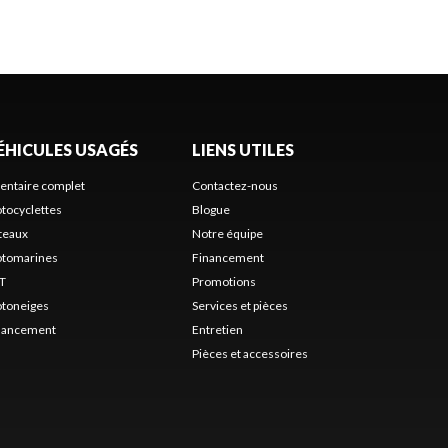
ÉHICULES USAGÉS
LIENS UTILES
ventaire complet
Contactez-nous
tocyclettes
Blogue
teaux
Notre équipe
tomarines
Financement
T
Promotions
toneiges
Services et pièces
nancement
Entretien
Pièces et accessoires