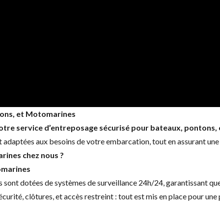
ons
, et
Motomarines
otre service d’entreposage sécurisé pour bateaux, pontons,
 adaptées aux besoins de votre embarcation, tout en assurant une 
rines chez nous ?
omarines
 sont dotées de systèmes de surveillance 24h/24, garantissant qu
écurité, clôtures, et accès restreint : tout est mis en place pour un