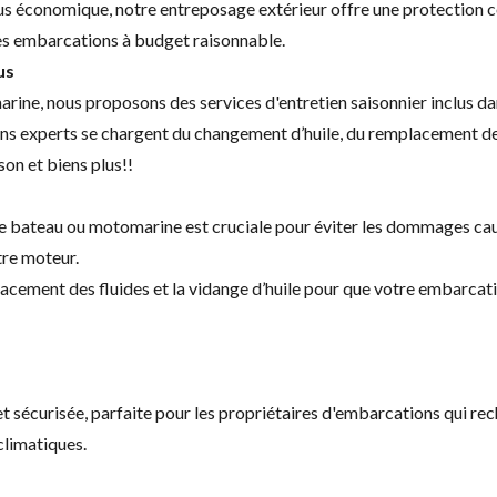
lus économique, notre entreposage extérieur offre une protection 
res embarcations à budget raisonnable.
us
ine, nous proposons des services d'entretien saisonnier inclus dans
s experts se chargent du changement d’huile, du remplacement des j
on et biens plus!!
e bateau ou motomarine est cruciale pour éviter les dommages caus
tre moteur.
acement des fluides et la vidange d’huile pour que votre embarcatio
 sécurisée, parfaite pour les propriétaires d'embarcations qui re
climatiques.