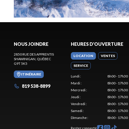
NOUS JOINDRE
HEURES D'OUVERTURE
2850 RUE DES APPRENTIS
LOCATION
VENTES
SHAWINIGAN
, QUÉBEC
G9T 5K5
SERVICE
ITINÉRAIRE
Lundi
:
8h00 - 17h30
Mardi
:
8h00 - 17h30
819 538-8899
Mercredi
:
8h00 - 17h30
Jeudi
:
8h00 - 17h30
Vendredi
:
8h00 - 17h30
Samedi
:
8h00 - 17h30
Dimanche
:
8h00 - 17h30
Restez connecté