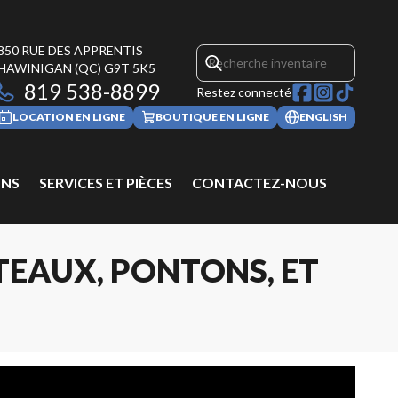
850 RUE DES APPRENTIS
HAWINIGAN
(QC)
G9T 5K5
819 538-8899
Restez connecté
LOCATION EN LIGNE
BOUTIQUE EN LIGNE
ENGLISH
NS
SERVICES ET PIÈCES
CONTACTEZ-NOUS
EAUX, PONTONS, ET