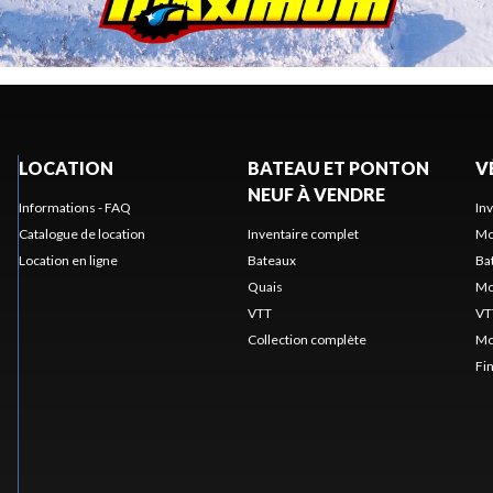
LOCATION
BATEAU ET PONTON
V
NEUF À VENDRE
Informations - FAQ
In
Catalogue de location
Inventaire complet
Mo
Location en ligne
Bateaux
Ba
Quais
Mo
VTT
VT
Collection complète
Mo
Fi