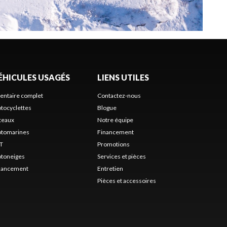
ÉHICULES USAGÉS
LIENS UTILES
ventaire complet
Contactez-nous
tocyclettes
Blogue
teaux
Notre équipe
tomarines
Financement
T
Promotions
toneiges
Services et pièces
nancement
Entretien
Pièces et accessoires