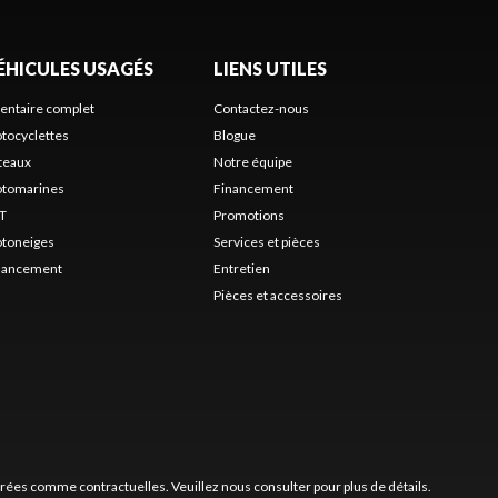
ÉHICULES USAGÉS
LIENS UTILES
ventaire complet
Contactez-nous
tocyclettes
Blogue
teaux
Notre équipe
tomarines
Financement
T
Promotions
toneiges
Services et pièces
nancement
Entretien
Pièces et accessoires
érées comme contractuelles. Veuillez nous consulter pour plus de détails.