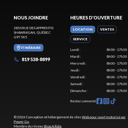
NOUS JOINDRE
HEURES D'OUVERTURE
2850 RUE DES APPRENTIS
LOCATION
VENTES
SHAWINIGAN
, QUÉBEC
G9T 5K5
SERVICE
ITINÉRAIRE
Lundi
:
8h00 - 17h30
Mardi
:
8h00 - 17h30
819 538-8899
Mercredi
:
8h00 - 17h30
Jeudi
:
8h00 - 17h30
Vendredi
:
8h00 - 17h30
Samedi
:
8h00 - 17h30
Dimanche
:
8h00 - 17h30
Restez connecté
© 2026 Conception et hébergement de sites
Web pour sport motorisé par
Power Go
.
Membre du réseau
Shop A Ride
.