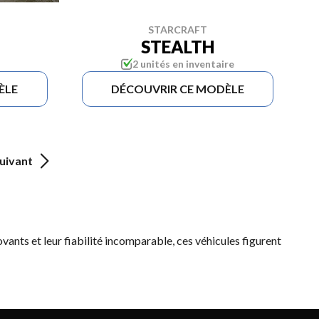
STARCRAFT
STEALTH
2 unités en inventaire
ÈLE
DÉCOUVRIR CE MODÈLE
uivant
ovants et leur fiabilité incomparable, ces véhicules figurent