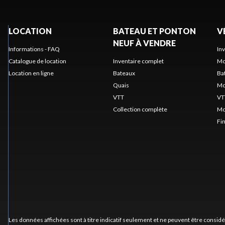
LOCATION
BATEAU ET PONTON
V
NEUF À VENDRE
Informations - FAQ
In
Catalogue de location
Inventaire complet
Mo
Location en ligne
Bateaux
Ba
Quais
Mo
VTT
VT
Collection complète
Mo
Fi
Les données affichées sont à titre indicatif seulement et ne peuvent être consid