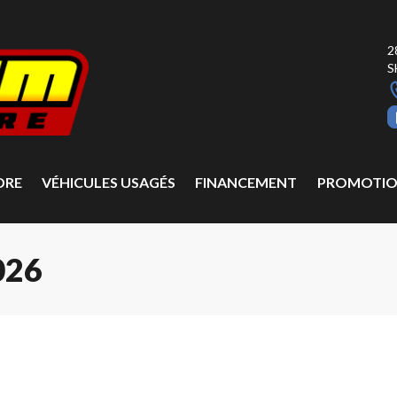
2
S
DRE
VÉHICULES USAGÉS
FINANCEMENT
PROMOTIO
026