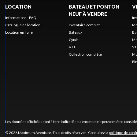
LOCATION
BATEAU ET PONTON
V
NEUF À VENDRE
Informations - FAQ
In
Catalogue de location
Inventaire complet
Mo
Location en ligne
Bateaux
Ba
Quais
Mo
VTT
VT
Collection complète
Mo
Fi
Les données affichées sont à titre indicatif seulement et ne peuvent être consid
© 2026 Maximum Aventure. Tous droits réservés. Consultez la
politique de confi