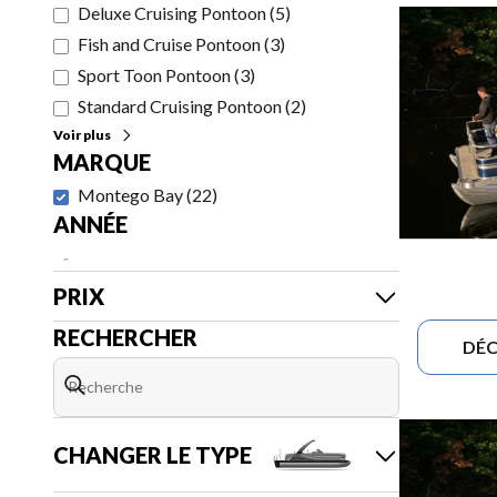
Deluxe Cruising Pontoon
(
5
)
Fish and Cruise Pontoon
(
3
)
Sport Toon Pontoon
(
3
)
Standard Cruising Pontoon
(
2
)
Voir plus
MARQUE
Montego Bay
(
22
)
ANNÉE
-
PRIX
RECHERCHER
DÉC
CHANGER LE TYPE