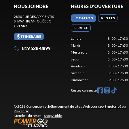
NOUS JOINDRE
HEURES D'OUVERTURE
2850 RUE DES APPRENTIS
LOCATION
VENTES
SHAWINIGAN
, QUÉBEC
G9T 5K5
SERVICE
ITINÉRAIRE
Lundi
:
8h00 - 17h30
Mardi
:
8h00 - 17h30
819 538-8899
Mercredi
:
8h00 - 17h30
Jeudi
:
8h00 - 17h30
Vendredi
:
8h00 - 17h30
Samedi
:
8h00 - 17h30
Dimanche
:
8h00 - 17h30
Restez connecté
© 2026 Conception et hébergement de sites
Web pour sport motorisé par
Power Go
.
Membre du réseau
Shop A Ride
.