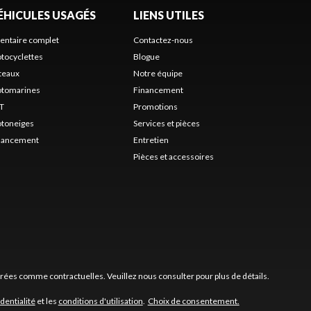
ÉHICULES USAGÉS
LIENS UTILES
ventaire complet
Contactez-nous
tocyclettes
Blogue
teaux
Notre équipe
tomarines
Financement
T
Promotions
toneiges
Services et pièces
nancement
Entretien
Pièces et accessoires
érées comme contractuelles. Veuillez nous consulter pour plus de détails.
dentialité
et les
conditions d'utilisation
.
Choix de consentement.