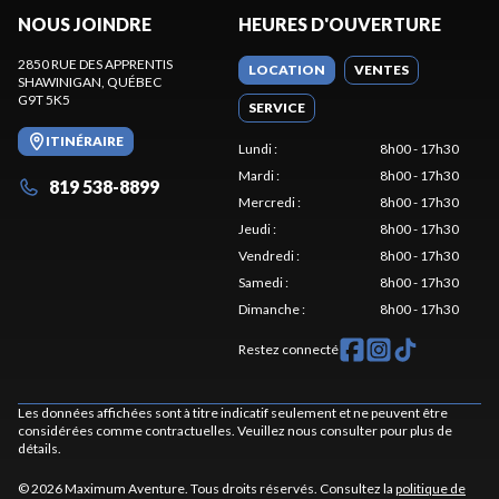
NOUS JOINDRE
HEURES D'OUVERTURE
2850 RUE DES APPRENTIS
LOCATION
VENTES
SHAWINIGAN
, QUÉBEC
G9T 5K5
SERVICE
ITINÉRAIRE
Lundi
:
8h00 - 17h30
Mardi
:
8h00 - 17h30
819 538-8899
Mercredi
:
8h00 - 17h30
Jeudi
:
8h00 - 17h30
Vendredi
:
8h00 - 17h30
Samedi
:
8h00 - 17h30
Dimanche
:
8h00 - 17h30
Restez connecté
Les données affichées sont à titre indicatif seulement et ne peuvent être
considérées comme contractuelles. Veuillez nous consulter pour plus de
détails.
© 2026 Maximum Aventure. Tous droits réservés. Consultez la
politique de