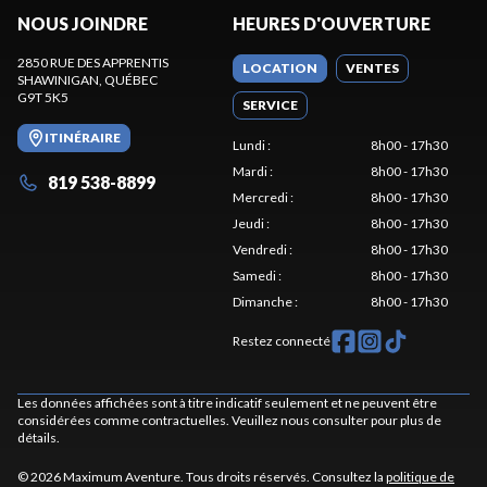
NOUS JOINDRE
HEURES D'OUVERTURE
2850 RUE DES APPRENTIS
LOCATION
VENTES
SHAWINIGAN
, QUÉBEC
G9T 5K5
SERVICE
ITINÉRAIRE
Lundi
:
8h00 - 17h30
Mardi
:
8h00 - 17h30
819 538-8899
Mercredi
:
8h00 - 17h30
Jeudi
:
8h00 - 17h30
Vendredi
:
8h00 - 17h30
Samedi
:
8h00 - 17h30
Dimanche
:
8h00 - 17h30
Restez connecté
Les données affichées sont à titre indicatif seulement et ne peuvent être
considérées comme contractuelles. Veuillez nous consulter pour plus de
détails.
© 2026 Maximum Aventure. Tous droits réservés. Consultez la
politique de