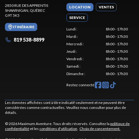
2850 RUE DES APPRENTIS
LOCATION
VENTES
SHAWINIGAN
, QUÉBEC
G9T 5K5
SERVICE
ITINÉRAIRE
Lundi
:
8h00 - 17h30
Mardi
:
8h00 - 17h30
819 538-8899
Mercredi
:
8h00 - 17h30
Jeudi
:
8h00 - 17h30
Vendredi
:
8h00 - 17h30
Samedi
:
8h00 - 17h30
Dimanche
:
8h00 - 17h30
Restez connecté
Les données affichées sont à titre indicatif seulement et ne peuvent être
considérées comme contractuelles. Veuillez nous consulter pour plus de
détails.
© 2026 Maximum Aventure. Tous droits réservés. Consultez la
politique de
confidentialité
et les
conditions d'utilisation
.
Choix de consentement.