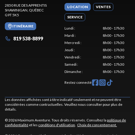
2850 RUE DES APPRENTIS
LOCATION
VENTES
SHAWINIGAN
, QUÉBEC
G9T 5K5
SERVICE
ITINÉRAIRE
Lundi
:
8h00 - 17h30
Mardi
:
8h00 - 17h30
819 538-8899
Mercredi
:
8h00 - 17h30
Jeudi
:
8h00 - 17h30
Vendredi
:
8h00 - 17h30
Samedi
:
8h00 - 17h30
Dimanche
:
8h00 - 17h30
Restez connecté
Les données affichées sont à titre indicatif seulement et ne peuvent être
considérées comme contractuelles. Veuillez nous consulter pour plus de
détails.
© 2026 Maximum Aventure. Tous droits réservés. Consultez la
politique de
confidentialité
et les
conditions d'utilisation
.
Choix de consentement.